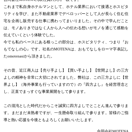
これまで私自身ホテルマンとして、ホテル業界において接遇とホスピタ
リティを学び、また不動産業界でデベロッパーとして人が長らく住む住
宅を企画し販売する仕事に携わってまいりました。その中で学んだこと
は、モノありきではなく人から人への伝わる想いがモノを通じて感動を
伝えていくという体験でした。
今でも私のベースにある根っこの部分は、ホスピタリティ、つまり『お
もてなしの心』です。社名のMOTENAは、おもてなしをローマ字表記し
たomotenasiから頂きました。
その昔、近江商人は【売り手よし】【買い手よし】【世間よし】の三方
よしの精神を非常に大切にされてました。弊社は、この三方よしに【世
界よし】（海外事業も行っていますので）の『四方よし』を経営理念と
し、正直でまっすぐな事業展開をして参ります。
この混沌とした時代だからこそ誠実に四方よしでとことん進んで参りま
す。まだまだ未熟者ですが、一生懸命取り組んで参ります。皆様のご指
導と熱い応援を今後ともよろしくお願いいたします。
合同会社MOTENA