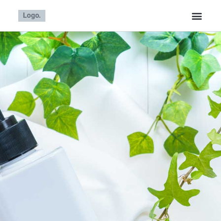
内
容
を
ス
キ
ッ
プ