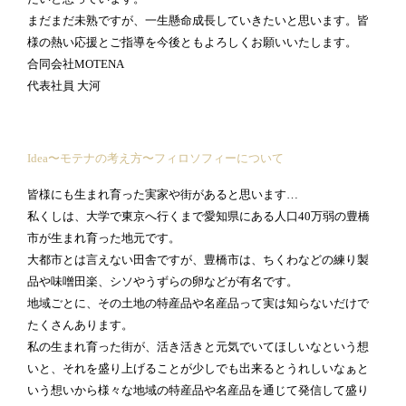
まだまだ未熟ですが、一生懸命成長していきたいと思います。皆
様の熱い応援とご指導を今後ともよろしくお願いいたします。
合同会社MOTENA
代表社員 大河
Idea〜モテナの考え方〜フィロソフィーについて
皆様にも生まれ育った実家や街があると思います…
私くしは、大学で東京へ行くまで愛知県にある人口40万弱の豊橋
市が生まれ育った地元です。
大都市とは言えない田舎ですが、豊橋市は、ちくわなどの練り製
品や味噌田楽、シソやうずらの卵などが有名です。
地域ごとに、その土地の特産品や名産品って実は知らないだけで
たくさんあります。
私の生まれ育った街が、活き活きと元気でいてほしいなという想
いと、それを盛り上げることが少しでも出来るとうれしいなぁと
いう想いから様々な地域の特産品や名産品を通じて発信して盛り